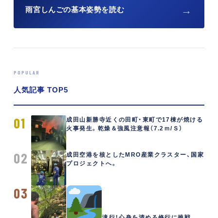
→
雨宮しんごの基本姿勢を読む
POPULAR
人気記事 TOP5
01
成田山新勝寺近くの田町・東町で17棟が焼ける
火事発生。乾燥＆強風注意報（7.2ｍ/Ｓ）
02
成田空港を核としたMRO産業クラスター、国家
プロジェクトへ。
03
滝行！心身を清める修行に挑戦