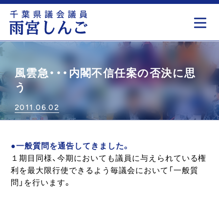
もっと見る
風雲急・・・内閣不信任案の否決に思
う
2011.06.02
●一般質問を通告してきました。
１期目同様、今期においても議員に与えられている権
利を最大限行使できるよう毎議会において「一般質
問」を行います。