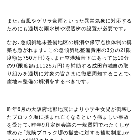
また、台風やゲリラ豪雨といった異常気象に対応する
ためにも適切な雨水桝や浸透桝の設置が必要です。
なお、急傾斜地未整備地区の解消や保守点検体制の構
築も急がれます。この急傾斜地整備費用の3分の2（限
度額は750万円）を、また空港騒音下にあっては10分
の9（限度額は1125万円）を補助する成田市独自の取
り組みを適切に対象の皆さまに徹底周知することで、
崖地未整備の解消をするべきです。
昨年6月の大阪府北部地震により小学生女児が倒壊し
たブロック塀に挟まれ亡くなるという痛ましい事故
を受けて、昨年9月定例会議の一般質問でわたくしが
求めた「危険ブロック塀の撤去に対する補助制度」が