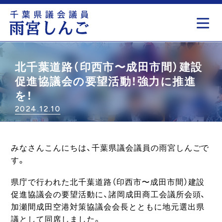
もっと見る
北千葉道路（印西市〜成田市間）建設
促進協議会の要望活動！強力に推進
を！
2024.12.10
みなさんこんにちは、千葉県議会議員の雨宮しんごで
す。
県庁で行われた北千葉道路（印西市〜成田市間）建設
促進協議会の要望活動に、諸岡成田商工会議所会頭、
加瀬間成田空港対策協議会会長とともに地元選出県
議として同席しました。