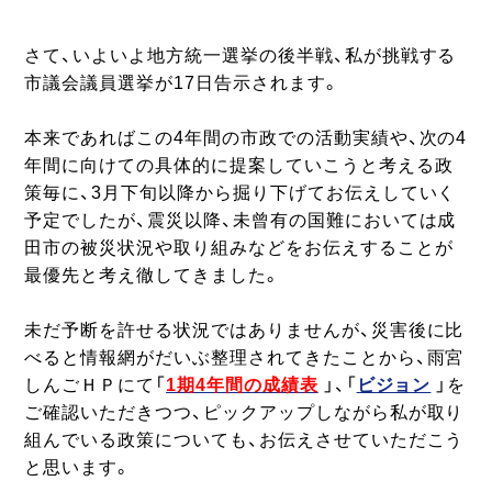
さて、いよいよ地方統一選挙の後半戦、私が挑戦する
市議会議員選挙が17日告示されます。
本来であればこの4年間の市政での活動実績や、次の4
年間に向けての具体的に提案していこうと考える政
策毎に、3月下旬以降から掘り下げてお伝えしていく
予定でしたが、震災以降、未曾有の国難においては成
田市の被災状況や取り組みなどをお伝えすることが
最優先と考え徹してきました。
未だ予断を許せる状況ではありませんが、災害後に比
べると情報網がだいぶ整理されてきたことから、雨宮
しんごＨＰにて「
1期4年間の成績表
」、「
ビジョン
」を
ご確認いただきつつ、ピックアップしながら私が取り
組んでいる政策についても、お伝えさせていただこう
と思います。