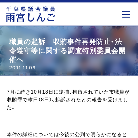
もっと見る
職員の起訴 収賄事件再発防止・法
令遵守等に関する調査特別委員会開
催へ
2011.11.09
7月に続き10月18日に逮捕、拘留されていた市職員が
収賄罪で昨日（8日）、起訴されたとの報告を受けまし
た。
本件の詳細については今後の公判で明らかになると