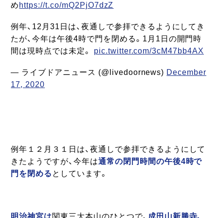
め
https://t.co/mQ2PjO7dzZ
例年、12月31日は、夜通しで参拝できるようにしてき
たが、今年は午後4時で門を閉める。1月1日の開門時
間は現時点では未定。
pic.twitter.com/3cM47bb4AX
— ライブドアニュース (@livedoornews)
December
17, 2020
例年１２月３１日は、夜通しで参拝できるようにして
きたようですが、今年は
通常の閉門時間の午後4時で
門を閉める
としています。
明治神宮は
関東三大本山のひとつで、
成田山新勝寺、