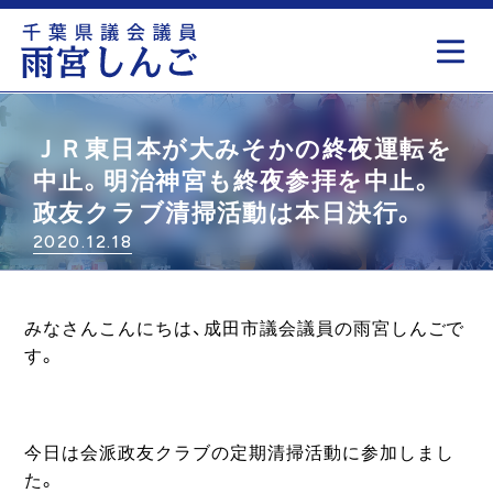
もっと見る
ＪＲ東日本が大みそかの終夜運転を
中止。明治神宮も終夜参拝を中止。
政友クラブ清掃活動は本日決行。
2020.12.18
みなさんこんにちは、成田市議会議員の雨宮しんごで
す。
今日は会派政友クラブの定期清掃活動に参加しまし
た。