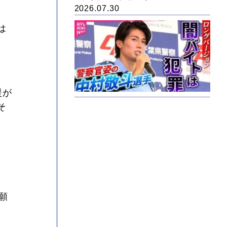
2026.07.30
は
援が
そ
願