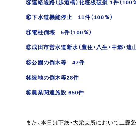
⑨連絡通路（歩道橋）化粧板破損 1件（100
⑩下水道機能停止 11件（100％）
⑪電柱倒壊 5件（100％）
⑫成田市営水道断水（豊住・八生・中郷・遠
⑬公園の倒木等 47件
⑭緑地の倒木等28件
⑮農業関連施設 650件
また、本日は下総・大栄支所において土嚢