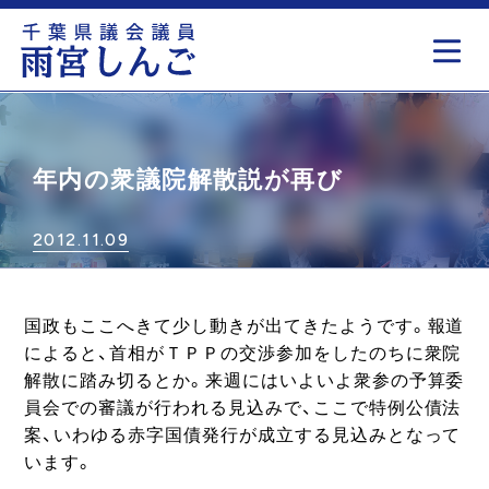
もっと見る
年内の衆議院解散説が再び
2012.11.09
国政もここへきて少し動きが出てきたようです。報道
によると、首相がＴＰＰの交渉参加をしたのちに衆院
解散に踏み切るとか。来週にはいよいよ衆参の予算委
員会での審議が行われる見込みで、ここで特例公債法
案、いわゆる赤字国債発行が成立する見込みとなって
います。