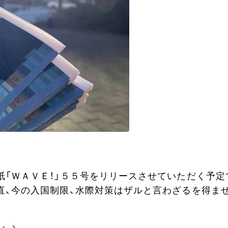
紙「ＷＡＶＥ！」５５号をリリースさせていただく予定
直、今の入国制限、水際対策はザルと言わざるを得ま