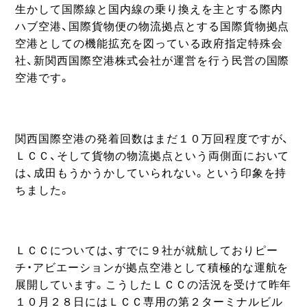
生かして国際線と国内線の乗り換えを主とする際内
ハブ空港、国際貨物便の物流拠点とする国際貨物拠点
空港としての機能拡充を図っている政府指定特殊会
社、新関西国際空港株式会社が運営を行う民営の国際
空港です。
関西国際空港の発着回数はまだ１０万回程度ですが、
ＬＣＣ、そして貨物の物流拠点という両側面において
は、成田もうかうかしていられない。という印象を持
ちました。
ＬＣＣについては、すでに９社が就航しておりピー
チ・アビエーションが拠点空港として積極的な運航を
展開しています。こうしたＬＣＣの活況を受けて昨年
１０月２８日にはＬＣＣ専用の第２ターミナルビル