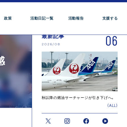
政策
活動日記一覧
活動報告
支援する
06
最新記事
2026/08
感
秋以降の燃油サーチャージが引き下げへ。
(ALL)