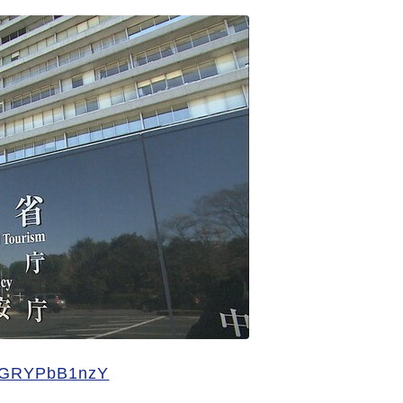
co/GRYPbB1nzY