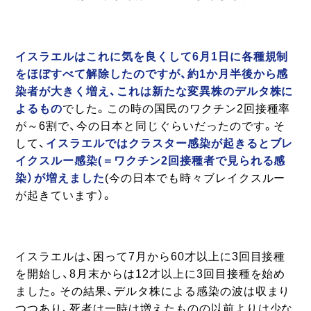
イスラエルはこれに気を良くして6月1日に各種規制
をほぼすべて解除したのですが、約1か月半後から感
染者が大きく増え、これは新たな変異株のデルタ株に
よるもの
でした。この時の国民のワクチン2回接種率
が～6割で、今の日本と同じぐらいだったのです。そ
して、
イスラエルではクラスター感染が起きるとブレ
イクスルー感染(＝ワクチン2回接種者で見られる感
染）が増えました
(今の日本でも時々ブレイクスルー
が起きています）。
イスラエルは、困って7月から60才以上に3回目接種
を開始し、8月末からは12才以上に3回目接種を始め
ました。その結果、デルタ株による感染の波は収まり
つつあり、死者は一時は増えたものの以前よりは少な