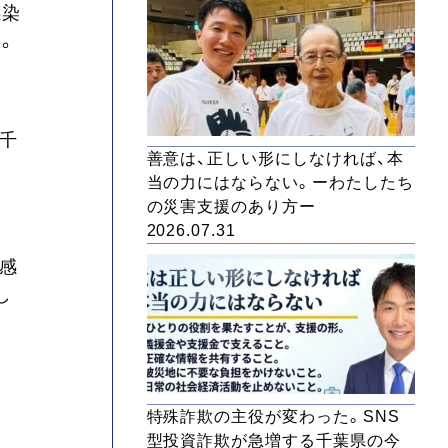
感染
。
千
善意は、正しい形にしなければ、本
当の力にはならない。ーわたしたち
の災害支援のあり方ー
2026.07.31
（感
し
特殊詐欺の主役が変わった。SNS
型投資詐欺が急増する千葉県の今