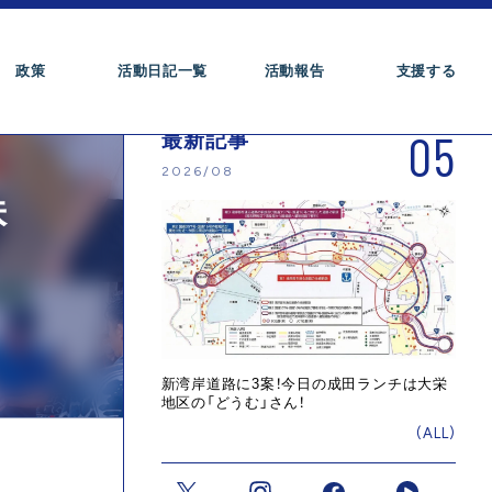
政策
活動日記一覧
活動報告
支援する
05
最新記事
2026/08
株
新湾岸道路に3案！今日の成田ランチは大栄
地区の「どうむ」さん！
(ALL)