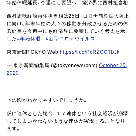
年始休暇延長、今週にも要望へ 経済界に西村担当相
西村康稔経済再生担当相は25日、コロナ感染拡大防止
に向け、年末年始の人々の移動を分散させるための休
暇延長を今週中にも経済界に要望していく考えを示
した
#年始休暇
#新型コロナウイルス
東京新聞TOKYO Web
https://t.co/PcRZGCTbJk
— 東京新聞編集局 (@tokyonewsroom)
October 25,
2020
下の図がわかりやすいでしょうか。
仮に連休とした場合、１７連休という社会経済が崩壊
してしまいかねないような連休が実現することなり
ます。