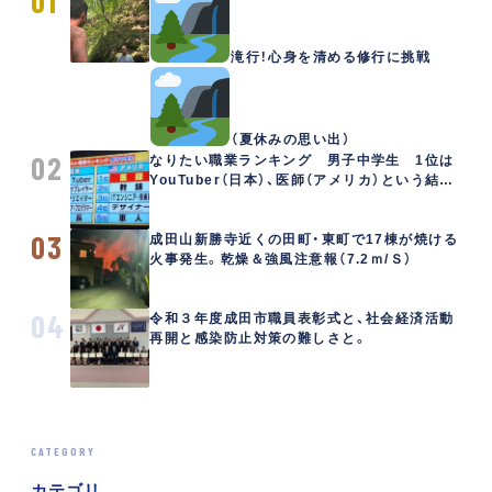
01
滝行！心身を清める修行に挑戦
（夏休みの思い出）
02
なりたい職業ランキング 男子中学生 1位は
YouTuber（日本）、医師（アメリカ）という結
果。
03
成田山新勝寺近くの田町・東町で17棟が焼ける
火事発生。乾燥＆強風注意報（7.2ｍ/Ｓ）
04
令和３年度成田市職員表彰式と、社会経済活動
再開と感染防止対策の難しさと。
CATEGORY
カテゴリ