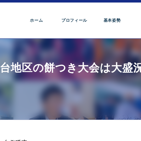
ホーム
プロフィール
基本姿勢
き台地区の餅つき大会は大盛