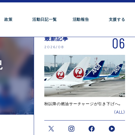
政策
活動日記一覧
活動報告
支援する
06
最新記事
2026/08
況
秋以降の燃油サーチャージが引き下げへ。
(ALL)