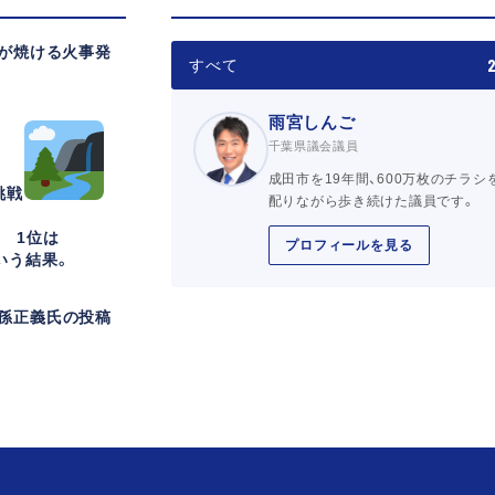
棟が焼ける火事発
すべて
雨宮しんご
千葉県議会議員
成田市を19年間、600万枚のチラシ
挑戦
配りながら歩き続けた議員です。
 1位は
プロフィールを見る
という結果。
孫正義氏の投稿