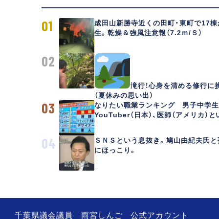
01
成田山新勝寺近くの田町・東町で17
生。乾燥＆強風注意報（7.2ｍ/Ｓ）
02
滝行！心身を清める修行に
（夏休みの思い出）
03
なりたい職業ランキング 男子中学生
YouTuber（日本）、医師（アメリカ）
04
ＳＮＳという息抜き。鳩山由紀夫氏と
にほっこり。
千葉県議会議員 雨宮しんご 公式アカウント