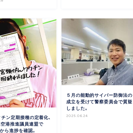
28
５月の能動的サイバー防御法の
成立を受けて警察委員会で質疑
しました。
2025.06.24
クチン定期接種の定着化、
際空港推進議員連盟で
県から進捗を確認。