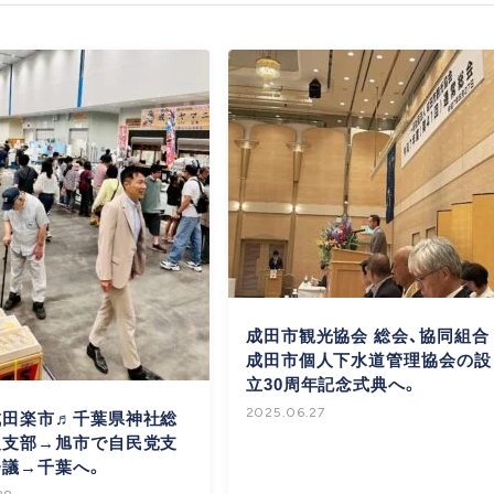
成田市観光協会 総会、協同組合
成田市個人下水道管理協会の設
立30周年記念式典へ。
2025.06.27
成田楽市♬千葉県神社総
取支部→旭市で自民党支
会議→千葉へ。