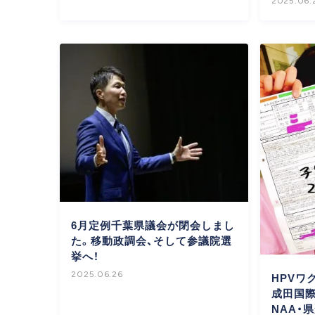
2025.06.
6月定例千葉県議会が閉会しまし
た。移動政調会、そして参議院選
挙へ！
2025.06.26
HPVワ
成田国
NAA・