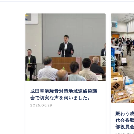
成田空港騒音対策地域連絡協議
会で切実な声を伺いました。
2025.06.29
賑わう
代会香
部役員