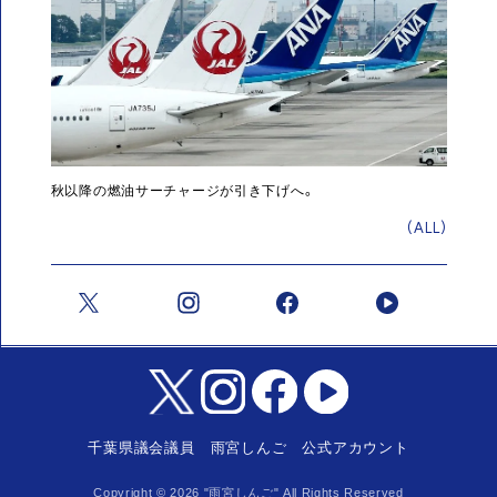
秋以降の燃油サーチャージが引き下げへ。
(ALL)
千葉県議会議員 雨宮しんご 公式アカウント
Copyright ©
2026
"雨宮しんご" All Rights Reserved