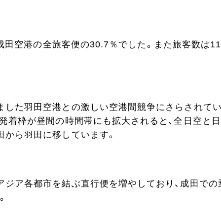
成田空港の全旅客便の30.7％でした。また旅客数は11
ました羽田空港との激しい空港間競争にさらされて
線発着枠が昼間の時間帯にも拡大されると、全日空と
田から羽田に移しています。
アジア各都市を結ぶ直行便を増やしており、成田での
。