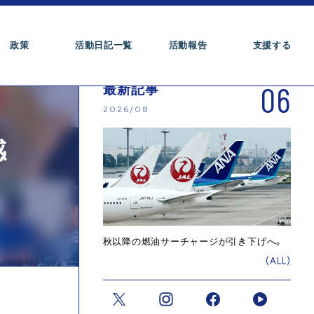
政策
活動日記一覧
活動報告
支援する
06
最新記事
2026/08
感
秋以降の燃油サーチャージが引き下げへ。
(ALL)