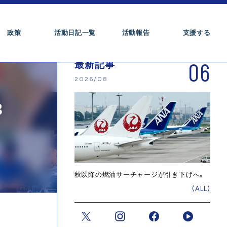
政策
活動日記一覧
活動報告
支援する
06
最新記事
2026/08
3
秋以降の燃油サーチャージが引き下げへ。
(ALL)