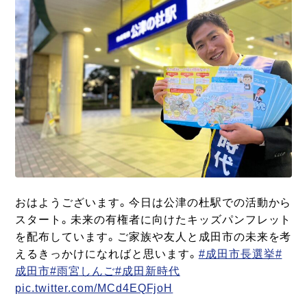
おはようございます。今日は公津の杜駅での活動から
スタート。未来の有権者に向けたキッズパンフレット
を配布しています。ご家族や友人と成田市の未来を考
えるきっかけになればと思います。
#成田市長選挙
#
成田市
#雨宮しんご
#成田新時代
pic.twitter.com/MCd4EQFjoH