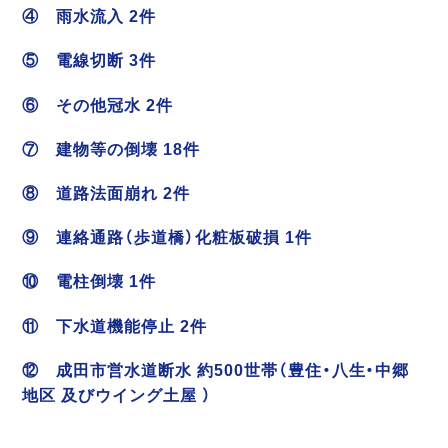
④ 雨水流入 2件
⑤ 電線切断 3件
⑥ その他冠水 2件
⑦ 建物等の倒壊 18件
⑧ 道路法面崩れ 2件
⑨ 連絡通路（歩道橋）化粧板破損 1件
⑩ 電柱倒壊 1件
⑪ 下水道機能停止 2件
⑫ 成田市営水道断水 約500世帯（豊住・八生・中郷
地区 及びウイング土屋 ）