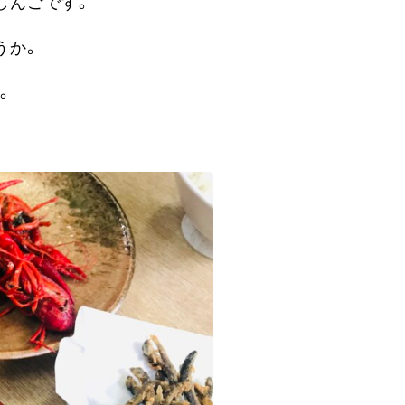
しんごです。
うか。
。