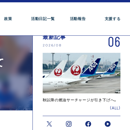
政策
活動日記一覧
活動報告
支援する
06
最新記事
2026/08
て
秋以降の燃油サーチャージが引き下げへ。
(ALL)