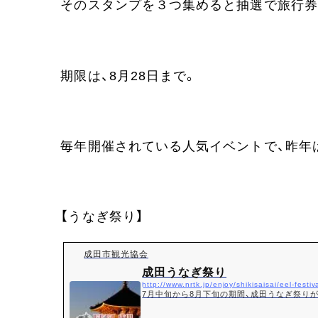
そのスタンプを３つ集めると抽選で旅行券
期限は、8月28日まで。
毎年開催されている人気イベントで、昨年
【うなぎ祭り】
成田市観光協会
成田うなぎ祭り
http://www.nrtk.jp/enjoy/shikisaisai/eel-festiv
7月中旬から8月下旬の期間、成田うなぎ祭り