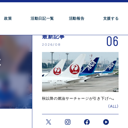
政策
活動日記一覧
活動報告
支援する
06
最新記事
2026/08
よ
秋以降の燃油サーチャージが引き下げへ。
(ALL)