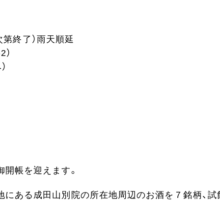
り次第終了）雨天順延
2）
）
御開帳を迎えます。
地にある成田山別院の所在地周辺のお酒を７銘柄、試