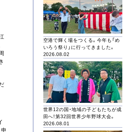
江
空港で輝く場をつくる。今年も「め
並
いろう祭り」に行ってきました。
周
2026.08.02
き
だ
世界12の国・地域の子どもたちが成
田へ！第32回世界少年野球大会。
イ
2026.08.01
も申