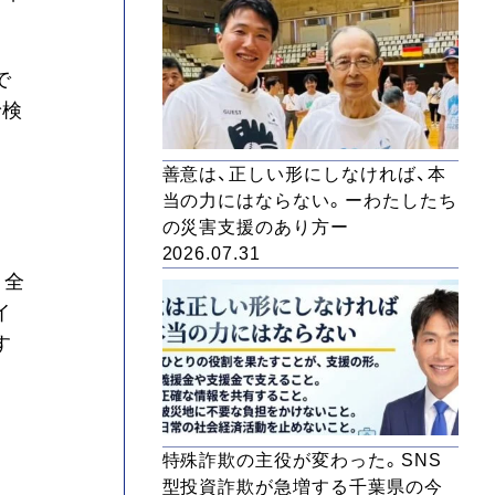
で
で検
善意は、正しい形にしなければ、本
、
当の力にはならない。ーわたしたち
の災害支援のあり方ー
2026.07.31
、全
イ
す
特殊詐欺の主役が変わった。SNS
型投資詐欺が急増する千葉県の今