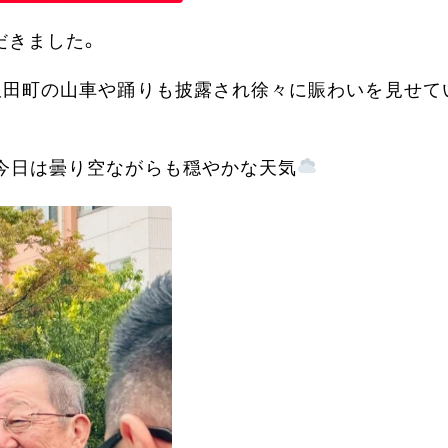
だきました。
飯田町の山車や踊りも披露され徐々に賑わいを見せて
今日は曇り空ながらも穏やかな天気