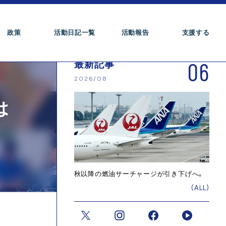
政策
活動日記一覧
活動報告
支援する
06
最新記事
2026/08
は
秋以降の燃油サーチャージが引き下げへ。
(ALL)