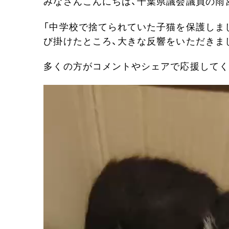
みなさんこんにちは、千葉県議会議員の雨
「中学校で捨てられていた子猫を保護しまし
び掛けたところ、大きな反響をいただきま
多くの方がコメントやシェアで応援してく
動
画
プ
レ
ー
ヤ
ー